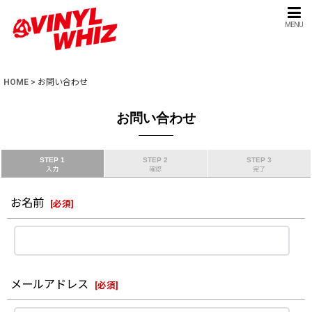
MENU
HOME
>
お問い合わせ
お問い合わせ
STEP 1
STEP 2
STEP 3
入力
確認
完了
お名前
[
必須
]
メールアドレス
[
必須
]