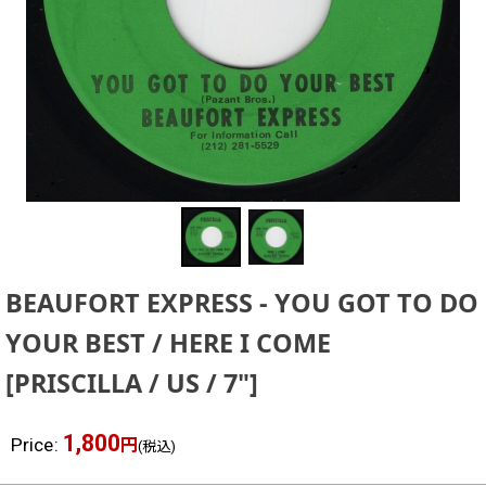
BEAUFORT EXPRESS - YOU GOT TO DO
YOUR BEST / HERE I COME
[
PRISCILLA / US / 7"
]
1,800
Price
:
円
(税込)