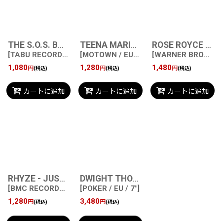
THE S.O.S. BAND - TAKE YOUR TIME (DO IT RIGHT) PART I / TAKE YOUR TIME (DO IT RIGHT) PART II
TEENA MARIE - I'M A SUCKER FOR YOUR LOVE / DE JA VU (I'VE BEEN HERE BEFORE)
ROSE ROYCE - DO YOUR DANCE (PART I) / DO YOUR DANCE (PART II)
[
TABU RECORDS / EU / 7"
[
MOTOWN / EU / 7"
]
]
[
WARNER BROS. RECORDS / EU / 7"
1,080
1,280
1,480
円
円
円
(税込)
(税込)
(税込)
カートに追加
カートに追加
カートに追加
RHYZE - JUST HOW SWEET IS YOUR LOVE / I FOUND LOVE IN YOU
DWIGHT THOMPSON - MY WOMAN IS CALLING / MAN OH MAN, (YOU'VE GOT THE WORLD IN YOUR HANDS)
[
BMC RECORDS / EU / 7"
[
POKER / EU / 7"
]
]
1,280
3,480
円
円
(税込)
(税込)