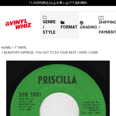
11,000円(税込)以上お買い上げで送料無料
GENRE
SHIPPIN
/
FORMAT
GRADING
/
PAYMEN
STYLE
HOME
>
7" VINYL
>
BEAUFORT EXPRESS - YOU GOT TO DO YOUR BEST / HERE I COME