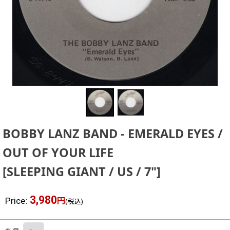
BOBBY LANZ BAND - EMERALD EYES /
OUT OF YOUR LIFE
[
SLEEPING GIANT / US / 7"
]
3,980
Price
:
円
(税込)