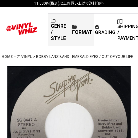
11,000円(税込)以上お買い上げで送料無料
GENRE
SHIPPIN
/
FORMAT
GRADING
/
PAYMEN
STYLE
HOME
>
7" VINYL
>
BOBBY LANZ BAND - EMERALD EYES / OUT OF YOUR LIFE