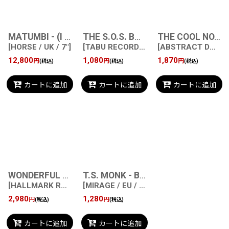
MATUMBI - (I CAN'T GET ENOUGH OF THAT) REGGAE STUFF / WIPE THEM OUT
THE S.O.S. BAND - TAKE YOUR TIME (DO IT RIGHT) PART I / TAKE YOUR TIME (DO IT RIGHT) PART II
THE COOL NOTES - YOUR NEVER TOO YOUNG / SOUND OF SUMMER
[
HORSE / UK / 7"
]
[
TABU RECORDS / EU / 7"
[
ABSTRACT DANCE / UK / 7"
]
12,800
1,080
1,870
円
円
円
(税込)
(税込)
(税込)
カートに追加
カートに追加
カートに追加
WONDERFUL RHYTHM - SUPERSTITION / LOOKING THRU' THE EYES OF LOVE
T.S. MONK - BON BON VIE (GIMME THE GOOD LIFE) / STAY FREE OF HIS LOVE
[
HALLMARK RECORDS / EU / 7"
[
MIRAGE / EU / 7"
]
]
2,980
1,280
円
円
(税込)
(税込)
カートに追加
カートに追加