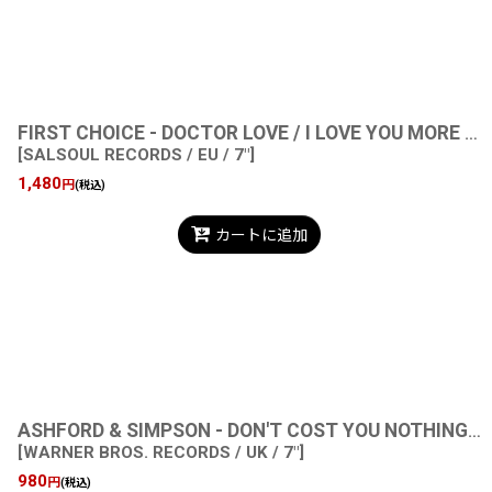
FIRST CHOICE - DOCTOR LOVE / I LOVE YOU MORE THAN BEFORE
[
SALSOUL RECORDS / EU / 7"
]
1,480
円
(税込)
カートに追加
ASHFORD & SIMPSON - DON'T COST YOU NOTHING / LET LOVE USE ME
[
WARNER BROS. RECORDS / UK / 7"
]
980
円
(税込)