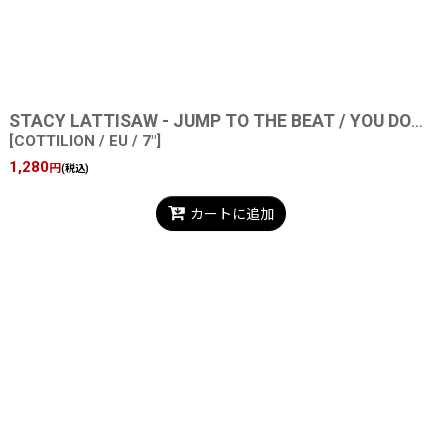
STACY LATTISAW - JUMP TO THE BEAT / YOU DON'T LOVE ME ANYMORE
[
COTTILION / EU / 7"
]
1,280
円
(税込)
カートに追加