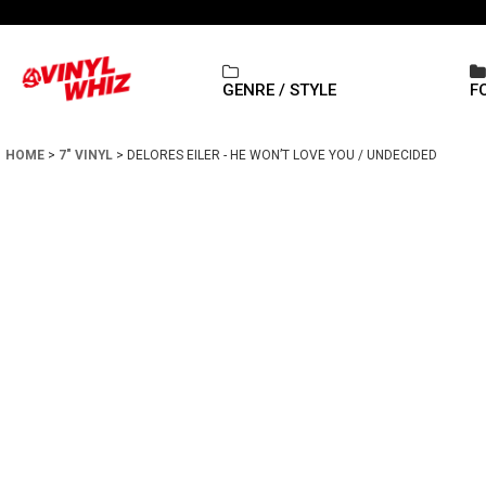
GENRE / STYLE
F
HOME
>
7" VINYL
>
DELORES EILER - HE WON’T LOVE YOU / UNDECIDED