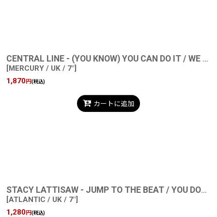
CENTRAL LINE - (YOU KNOW) YOU CAN DO IT / WE CHOSE LOVE
[
MERCURY / UK / 7"
]
1,870
円
(税込)
カートに追加
STACY LATTISAW - JUMP TO THE BEAT / YOU DON'T LOVE ME ANYMORE
[
ATLANTIC / UK / 7"
]
1,280
円
(税込)