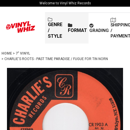
Welcome to Vinyl Whiz Records
GENRE
SHIPPIN
/
FORMAT
GRADING
/
PAYMEN
STYLE
HOME
>
7" VINYL
>
CHARLIE'S ROOTS - PAST TIME PARADISE / FUGUE FOR TIN NORN